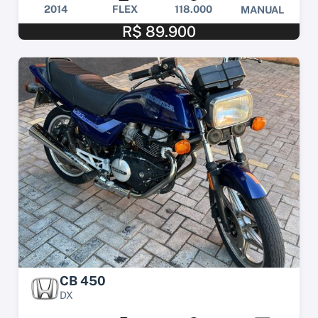
2014
FLEX
118.000
MANUAL
R$ 89.900
CB 450
DX