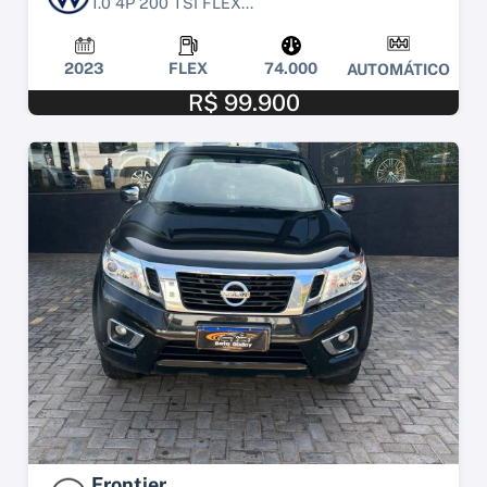
1.0 4P 200 TSI FLEX...
2023
FLEX
74.000
AUTOMÁTICO
R$ 99.900
Frontier