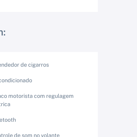
m:
ndedor de cigarros
condicionado
co motorista com regulagem
trica
etooth
trole de som no volante