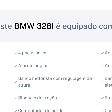
Este
BMW 328I
é equipado co
4 pneus novos
Ace
Alarme original
Ar 
Banco motorista com regulagem de
Ban
altura
elé
Bloqueio de tração
Blu
Computador de bordo
Con