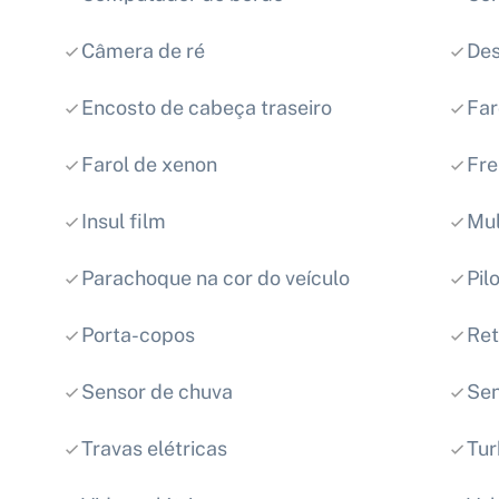
Câmera de ré
Des
Encosto de cabeça traseiro
Far
Farol de xenon
Fre
Insul film
Mul
Parachoque na cor do veículo
Pil
Porta-copos
Ret
Sensor de chuva
Sen
Travas elétricas
Tu