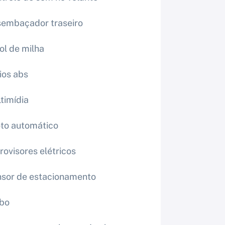
embaçador traseiro
ol de milha
ios abs
timídia
oto automático
rovisores elétricos
sor de estacionamento
rbo